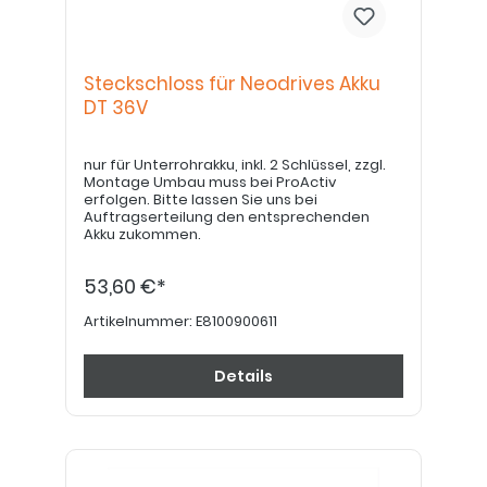
belastbare Informationen vorliegen,
melden wir uns wieder bei Ihnen. Wir wissen,
dass die Situation für Sie unangenehm ist,
und bitten um Geduld. Unser Ziel ist es, eine
möglichst verlässliche und sichere Lösung
Steckschloss für Neodrives Akku
für bestehende Produkte zu finden.----
DT 36V
nur für Unterrohrakku, inkl. 2 Schlüssel, zzgl.
Montage Umbau muss bei ProActiv
erfolgen. Bitte lassen Sie uns bei
Auftragserteilung den entsprechenden
Akku zukommen.
53,60 €*
Artikelnummer:
E8100900611
Details