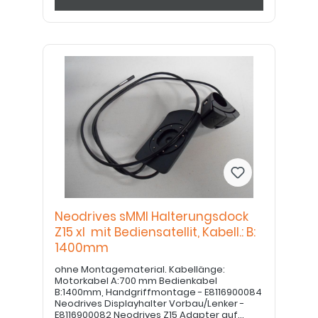
Neodrives sMMI Halterungsdock
Z15 xl mit Bediensatellit, Kabell.: B:
1400mm
ohne Montagematerial. Kabellänge:
Motorkabel A:700 mm Bedienkabel
B:1400mm, Handgriffmontage - E8116900084
Neodrives Displayhalter Vorbau/Lenker -
E8116900082 Neodrives Z15 Adapter auf