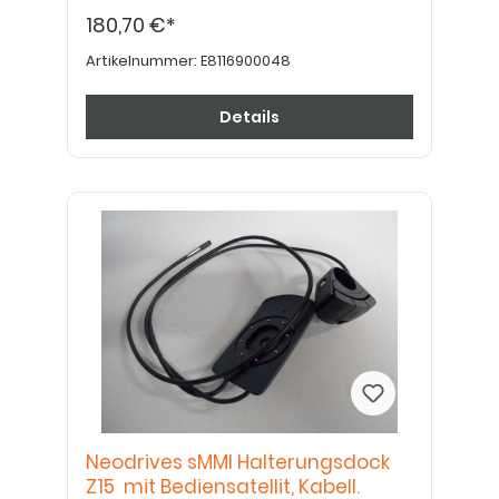
180,70 €*
Artikelnummer:
E8116900048
Details
Neodrives sMMI Halterungsdock
Z15 mit Bediensatellit, Kabell.