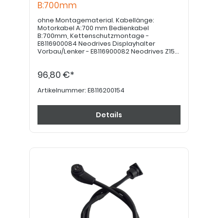
B:700mm
ohne Montagematerial. Kabellänge:
Motorkabel A:700 mm Bedienkabel
B:700mm, Kettenschutzmontage -
E8116900084 Neodrives Displayhalter
Vorbau/Lenker - E8116900082 Neodrives Z15
Adapter auf alten Anschluß muss bei Bedarf
separat bestellt werden
96,80 €*
Artikelnummer:
E8116200154
Details