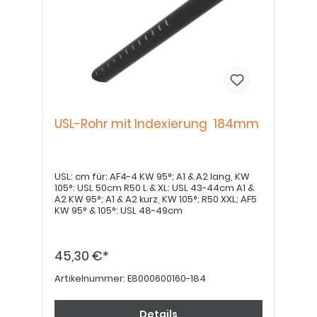
USL-Rohr mit Indexierung 184mm
USL: cm für: AF4-4 KW 95°; A1 & A2 lang, KW
105°: USL 50cm R50 L & XL: USL 43-44cm A1 &
A2 KW 95°; A1 & A2 kurz, KW 105°; R50 XXL; AF5
KW 95° & 105°: USL 48-49cm
45,30 €*
Artikelnummer:
E8000600160-184
Details