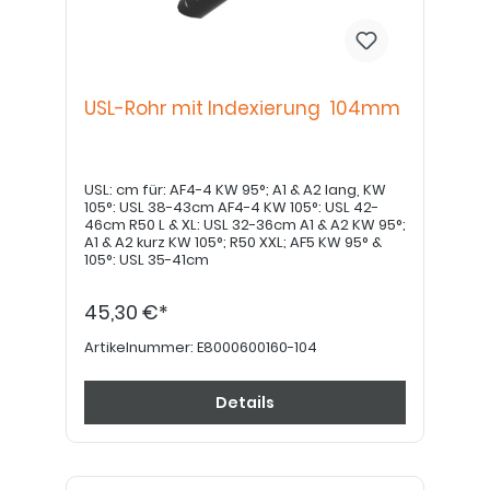
USL-Rohr mit Indexierung 104mm
USL: cm für: AF4-4 KW 95°; A1 & A2 lang, KW
105°: USL 38-43cm AF4-4 KW 105°: USL 42-
46cm R50 L & XL: USL 32-36cm A1 & A2 KW 95°;
A1 & A2 kurz KW 105°; R50 XXL; AF5 KW 95° &
105°: USL 35-41cm
45,30 €*
Artikelnummer:
E8000600160-104
Details