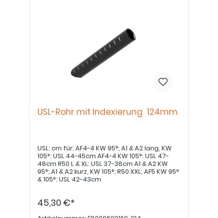
USL-Rohr mit Indexierung 124mm
USL: cm für: AF4-4 KW 95°; A1 & A2 lang, KW
105°: USL 44-45cm AF4-4 KW 105°: USL 47-
48cm R50 L & XL: USL 37-38cm A1 & A2 KW
95°; A1 & A2 kurz, KW 105°; R50 XXL; AF5 KW 95°
& 105°: USL 42-43cm
45,30 €*