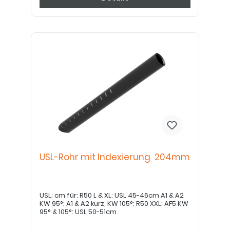
USL-Rohr mit Indexierung 204mm
USL: cm für: R50 L & XL: USL 45-46cm A1 & A2
KW 95°; A1 & A2 kurz, KW 105°; R50 XXL; AF5 KW
95° & 105°: USL 50-51cm