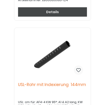
Artikelnummer:
E8000600160-124
Details
USL-Rohr mit Indexierung 144mm
USL: cm für: AF4-4 KW 95°; A1 & A2 lang, KW