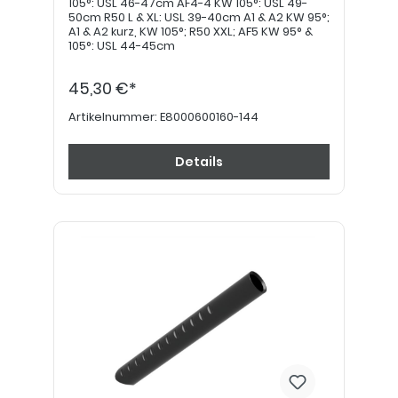
105°: USL 46-47cm AF4-4 KW 105°: USL 49-
50cm R50 L & XL: USL 39-40cm A1 & A2 KW 95°;
A1 & A2 kurz, KW 105°; R50 XXL; AF5 KW 95° &
105°: USL 44-45cm
45,30 €*
Artikelnummer:
E8000600160-144
Details