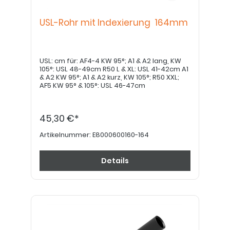
USL-Rohr mit Indexierung 164mm
USL: cm für: AF4-4 KW 95°; A1 & A2 lang, KW
105°: USL 48-49cm R50 L & XL: USL 41-42cm A1
& A2 KW 95°; A1 & A2 kurz, KW 105°; R50 XXL;
AF5 KW 95° & 105°: USL 46-47cm
45,30 €*
Artikelnummer:
E8000600160-164
Details