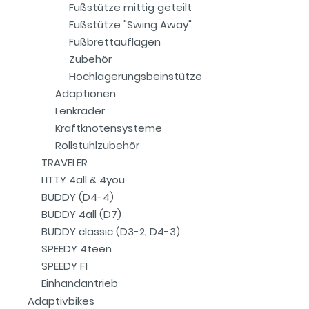
Fußstütze mittig geteilt
Fußstütze "Swing Away"
Fußbrettauflagen
Zubehör
Hochlagerungsbeinstütze
Adaptionen
Lenkräder
Kraftknotensysteme
Rollstuhlzubehör
TRAVELER
LITTY 4all & 4you
BUDDY (D4-4)
BUDDY 4all (D7)
BUDDY classic (D3-2; D4-3)
SPEEDY 4teen
SPEEDY F1
Einhandantrieb
Adaptivbikes