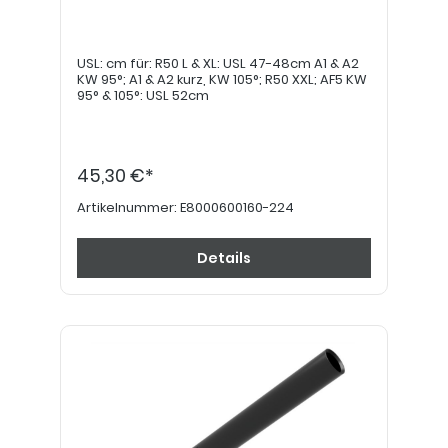
USL: cm für: R50 L & XL: USL 47-48cm A1 & A2
KW 95°; A1 & A2 kurz, KW 105°; R50 XXL; AF5 KW
95° & 105°: USL 52cm
45,30 €*
Artikelnummer:
E8000600160-224
Details