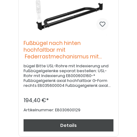
Fußbügel nach hinten
hochfaltbar mit
Federrastmechanismus mit
Rohrauflage-
bügel Bitte USL-Rohre mit Indexierung und
Fußbügelgelenke separat bestellen: USL-
Rohr mit Indexierung E8000600160-*
Fußbügelgelenk axial hochfaltbar G-Form
rechts E8035600004 Fußbügelgelenk axial
hochfaltbar G-Form links E8035600005
Fußbügelgelenk axial hochfaltbar V-Form
194,40 €*
rechts E8035600006 Fußbügelgelenk axial
hochfaltbar V-Form links E8035600007
Artikelnummer:
E8030600129
Details