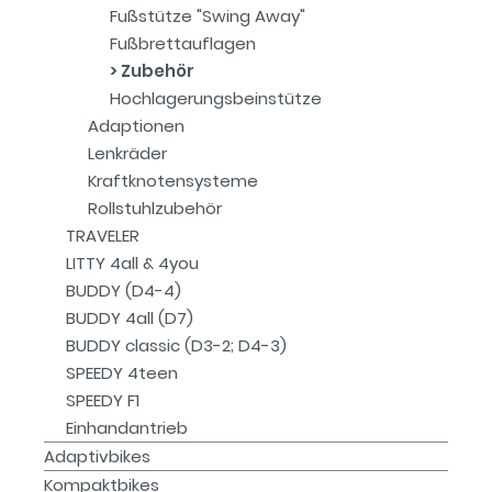
Fußstütze "Swing Away"
Fußbrettauflagen
Zubehör
Hochlagerungsbeinstütze
Adaptionen
Lenkräder
Kraftknotensysteme
Rollstuhlzubehör
TRAVELER
LITTY 4all & 4you
BUDDY (D4-4)
BUDDY 4all (D7)
BUDDY classic (D3-2; D4-3)
SPEEDY 4teen
SPEEDY F1
Einhandantrieb
Adaptivbikes
Kompaktbikes