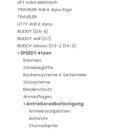
LIFT solid elektrisch
TRAVELER 4all & 4you Ergo
TRAVELER
LITTY 4all & 4you
BUDDY (D4-4)
BUDDY 4all (D7)
BUDDY classic (D3-2; D4-3)
SPEEDY 4teen
Rahmen
Schiebegriffe
Rückensysteme & Seitenteile
Sitzsysteme
Kleiderschutz
Armauflagen
Antriebsradbefestigung
Antriebsradplatten
Achsrohr
Sturzadapter