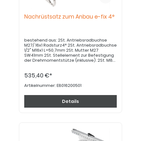
Nachrüstsatz zum Anbau e-fix 4°
bestehend aus: 2St. Antriebsradbuchse
M27/ 16x1 Radsturz4° 2St. Antriebsradbuchse
1/2" M16x1 L=50,7mm 2St. Mutter M27
SW41mm 2St. Stellelement zur Befestigung
der Drehmomentstütze (inklusive). 2St. M8
ISO 7991, 2 St.Positionskulisse 2St.
Gegenhalter M8 für Positionskulisse 2St. Alu-
535,40 €*
Distanz ø25xø8x7mm. 2St. Distanz 20mm
für Bremsbolzendistanzierung 2St.
Befestigungsschraube M5x30 DIN 912
Artikelnummer:
E8016200501
(Betreffend Radsturz gilt die Freigabe der
Fa. Alber: E-fix: bis 60kg: 3°; über 60kg: 1° E-
motion: bis 40kg: 9°; bis 60kg: 6°; bis 100kg: 3°;
Details
über 100kg: 1°) Mit Montageanleitung:
8016200500-002.PDF