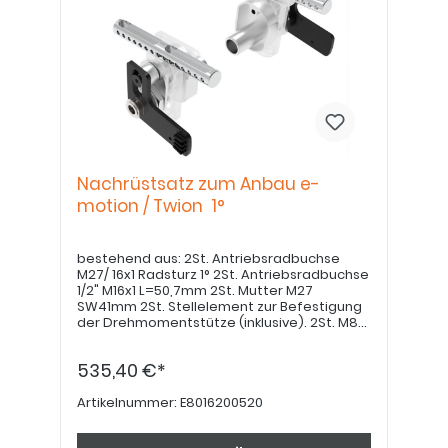
Nachrüstsatz zum Anbau e-
motion / Twion 1°
bestehend aus: 2St. Antriebsradbuchse
M27/ 16x1 Radsturz 1° 2St. Antriebsradbuchse
1/2" M16x1 L=50,7mm 2St. Mutter M27
SW41mm 2St. Stellelement zur Befestigung
der Drehmomentstütze (inklusive). 2St. M8
ISO 7991, 2 St.Positionskulisse 2St.
Gegenhalter M8 für Positionskulisse 2St. Alu-
535,40 €*
Distanz ø25xø8x7mm. 2St. Distanz 20mm
für Bremsbolzendistanzierung 2St.
Befestigungsschraube M5x30 DIN 912
Artikelnummer:
E8016200520
(Betreffend Radsturz gilt die Freigabe der
Fa. Alber: E-fix: bis 60kg: 3°; über 60kg: 1° E-