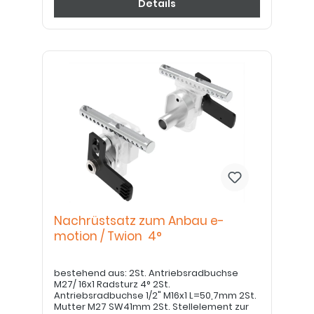
motion: bis 40kg: 9°; bis 60kg: 6°; bis 100kg: 3°;
Details
über 100kg: 1°) Mit Montageanleitung:
8016200500-002.PDF
Nachrüstsatz zum Anbau e-
motion / Twion 4°
bestehend aus: 2St. Antriebsradbuchse
M27/ 16x1 Radsturz 4° 2St.
Antriebsradbuchse 1/2" M16x1 L=50,7mm 2St.
Mutter M27 SW41mm 2St. Stellelement zur