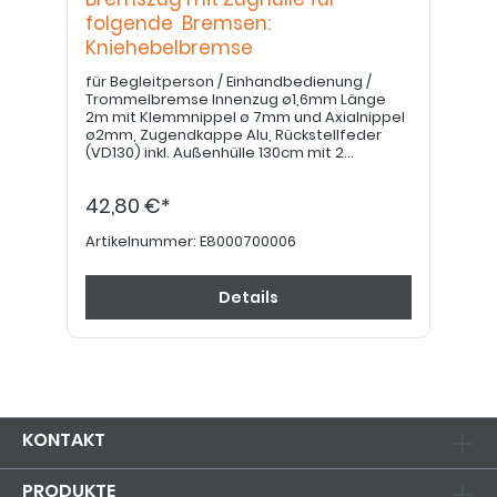
folgende Bremsen:
Kniehebelbremse
für Begleitperson / Einhandbedienung /
Trommelbremse Innenzug ø1,6mm Länge
2m mit Klemmnippel ø 7mm und Axialnippel
ø2mm, Zugendkappe Alu, Rückstellfeder
(VD130) inkl. Außenhülle 130cm mit 2
Abschlußhülsen
42,80 €*
Artikelnummer:
E8000700006
Details
KONTAKT
PRODUKTE