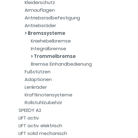
Kleiderschutz
Armauflagen
Antriebsradbefestigung
Antriebsräder
Bremssysteme
Kniehebelbremse
Integralbremse
Trommelbremse
Bremse Einhandbedienung
Fußstützen
Adaptionen
Lenkräder
Kraftknotensysteme
Rollstuhlzubehör
SPEEDY A2
LIFT activ
LIFT activ elektrisch
LIFT solid mechanisch