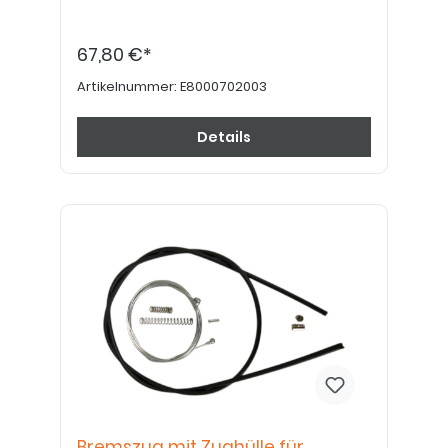
67,80 €*
Artikelnummer:
E8000702003
Details
Bremszug mit Zughülle für