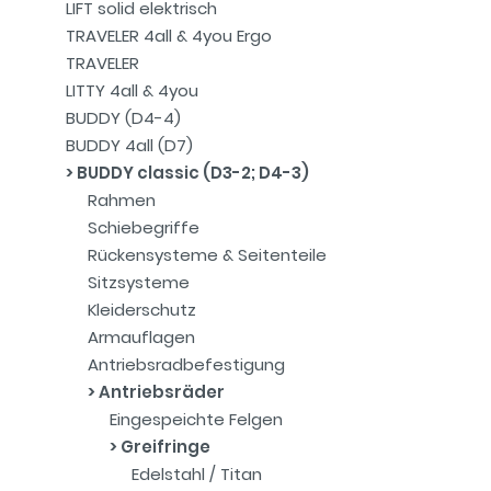
LIFT solid elektrisch
TRAVELER 4all & 4you Ergo
TRAVELER
LITTY 4all & 4you
BUDDY (D4-4)
BUDDY 4all (D7)
BUDDY classic (D3-2; D4-3)
Rahmen
Schiebegriffe
Rückensysteme & Seitenteile
Sitzsysteme
Kleiderschutz
Armauflagen
Antriebsradbefestigung
Antriebsräder
Eingespeichte Felgen
Greifringe
Edelstahl / Titan