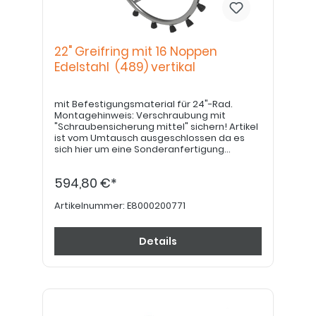
22" Greifring mit 16 Noppen
Edelstahl (489) vertikal
mit Befestigungsmaterial für 24"-Rad.
Montagehinweis: Verschraubung mit
"Schraubensicherung mittel" sichern! Artikel
ist vom Umtausch ausgeschlossen da es
sich hier um eine Sonderanfertigung
handelt. Dieser Artikel ist nicht mehr in
unserem Standardprogramm da er von den
594,80 €*
gummierten Greifringen abgelöst wurde.
Artikelnummer:
E8000200771
Details