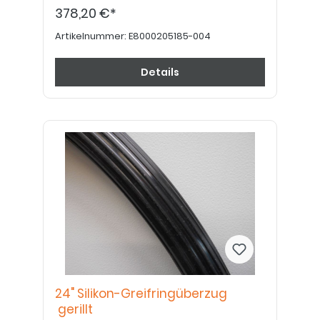
378,20 €*
Artikelnummer:
E8000205185-004
Details
24" Silikon-Greifringüberzug
gerillt