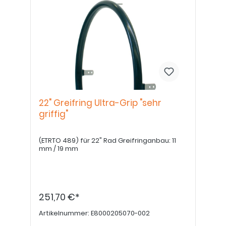
22" Greifring Ultra-Grip "sehr
griffig"
(ETRTO 489) für 22" Rad Greifringanbau: 11
mm / 19 mm
251,70 €*
Artikelnummer:
E8000205070-002