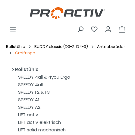
Rollstühle
BUDDY classic (D3-2; D4-3)
Antriebsräder
Greifringe
Rollstühle
SPEEDY 4all & 4you Ergo
SPEEDY 4all
SPEEDY F2 & F3
SPEEDY A1
SPEEDY A2
LIFT activ
LIFT activ elektrisch
LIFT solid mechanisch