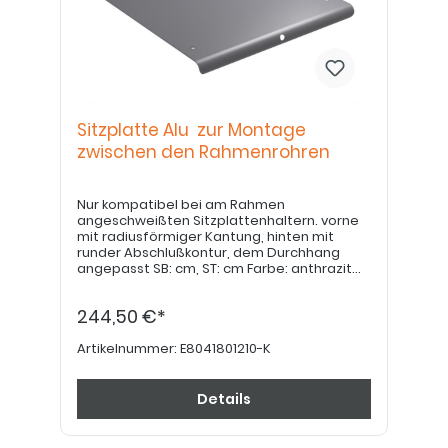
Sitzplatte Alu zur Montage
zwischen den Rahmenrohren
Nur kompatibel bei am Rahmen
angeschweißten Sitzplattenhaltern. vorne
mit radiusförmiger Kantung, hinten mit
runder Abschlußkontur, dem Durchhang
angepasst SB: cm, ST: cm Farbe: anthrazit
glanz/matt pulverbeschichtet 4St.
Befestigungsschrauben M6x20 ISO7991
244,50 €*
Artikelnummer:
E8041801210-K
Details