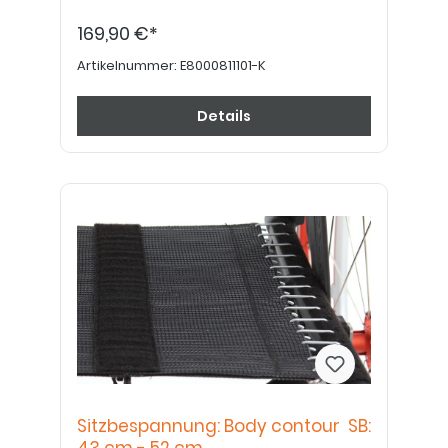
169,90 €*
Artikelnummer:
E8000811101-K
Details
Sitzbespannung: Body contour SB: