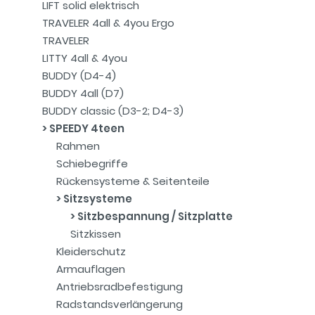
LIFT solid elektrisch
TRAVELER 4all & 4you Ergo
TRAVELER
LITTY 4all & 4you
BUDDY (D4-4)
BUDDY 4all (D7)
BUDDY classic (D3-2; D4-3)
SPEEDY 4teen
Rahmen
Schiebegriffe
Rückensysteme & Seitenteile
Sitzsysteme
Sitzbespannung / Sitzplatte
Sitzkissen
Kleiderschutz
Armauflagen
Antriebsradbefestigung
Radstandsverlängerung