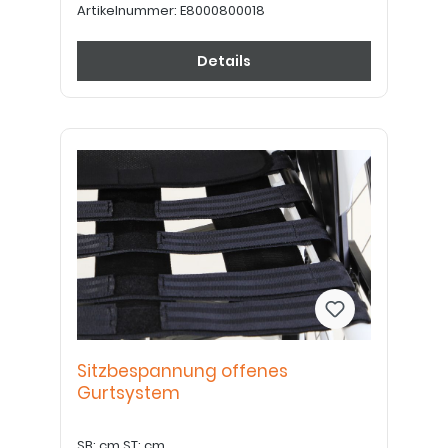
Artikelnummer:
E8000800018
Details
Sitzbespannung offenes
Gurtsystem
SB: cm ST: cm