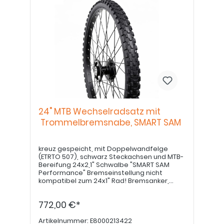
24" MTB Wechselradsatz mit
Trommelbremsnabe, SMART SAM
kreuz gespeicht, mit Doppelwandfelge
(ETRTO 507), schwarz Steckachsen und MTB-
Bereifung 24x2,1" Schwalbe "SMART SAM
Performance" Bremseinstellung nicht
kompatibel zum 24x1" Rad! Bremsanker,
sofern gewünscht, bitte separat bestellen.
Greifringe in 22" bitte separat bestellen.
772,00 €*
Artikelnummer:
E8000213422