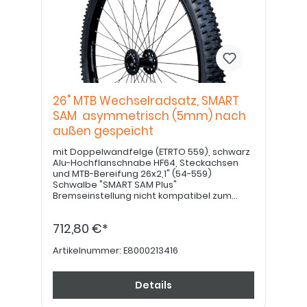
26" MTB Wechselradsatz, SMART
SAM asymmetrisch (5mm) nach
außen gespeicht
mit Doppelwandfelge (ETRTO 559), schwarz
Alu-Hochflanschnabe HF64, Steckachsen
und MTB-Bereifung 26x2,1" (54-559)
Schwalbe "SMART SAM Plus"
Bremseinstellung nicht kompatibel zum
26x1" Rad! Greifringe in 24" bitte separat
bestellen. BITTE BEACHTEN: bei Ausstattung
712,80 €*
mit Trommelbremse bitte Art.Nr.
E8000213426 verwenden!
Artikelnummer:
E8000213416
Details