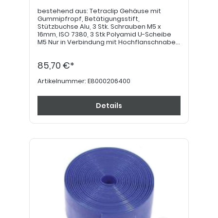
bestehend aus: Tetraclip Gehäuse mit
Gummipfropf, Betätigungsstift,
Stützbuchse Alu, 3 Stk. Schrauben M5 x
16mm, ISO 7380, 3 Stk Polyamid U-Scheibe
M5 Nur in Verbindung mit Hochflanschnabe.
Bitte beachten: Bei einer Nachrüstung ist
die Montage von Steckachsen mit einer
85,70 €*
Druckknopflänge von 15mm notwendig
(E8000200310).
Artikelnummer:
E8000206400
Details