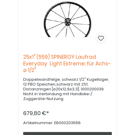
25x1" (559) SPINERGY Laufrad
Everyday Light Extreme; für Achs-
ø 1/2"
Doppelwandfelge, schwarz 1/2" Kugellager,
12 PBO Speichen,schwarz mit 2St.
Distanzringen [ø20x12,8x3,3], 1000200039
Nicht in Verbindung mit Handbike-/
Zuggeräte-Nutzung.
679,80 €*
Artikelnummer:
E8000203568