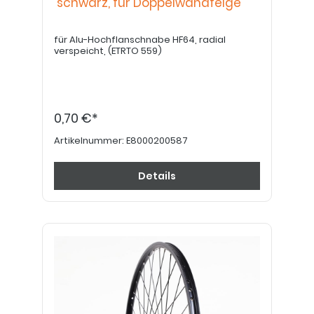
schwarz, für Doppelwandfelge
für Alu-Hochflanschnabe HF64, radial
verspeicht, (ETRTO 559)
0,70 €*
Artikelnummer:
E8000200587
Details