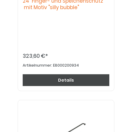
24" Finger- und Speichenschutz
mit Motiv "silly bubble"
323,60 €*
Artikelnummer:
E8000200934
Details