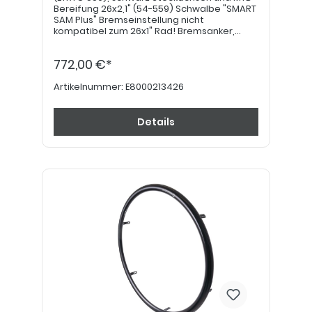
Bereifung 26x2,1" (54-559) Schwalbe "SMART
SAM Plus" Bremseinstellung nicht
kompatibel zum 26x1" Rad! Bremsanker,
sofern gewünscht, bitte separat bestellen.
Greifringe in 24" bitte separat bestellen.
772,00 €*
Artikelnummer:
E8000213426
Details