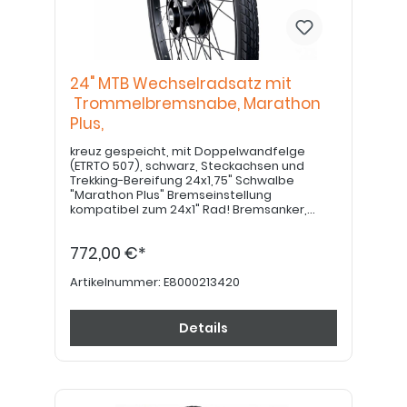
24" MTB Wechselradsatz mit
Trommelbremsnabe, Marathon
Plus,
kreuz gespeicht, mit Doppelwandfelge
(ETRTO 507), schwarz, Steckachsen und
Trekking-Bereifung 24x1,75" Schwalbe
"Marathon Plus" Bremseinstellung
kompatibel zum 24x1" Rad! Bremsanker,
sofern gewünscht, bitte separat bestellen.
Greifringe in 22" bitte separat bestellen.
772,00 €*
Artikelnummer:
E8000213420
Details