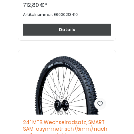
Ausstattung mit Trommelbremse bitte
712,80 €*
Art.Nr. E8000213420 verwenden!
Artikelnummer:
E8000213410
Details
24" MTB Wechselradsatz, SMART
SAM asymmetrisch (5mm) nach