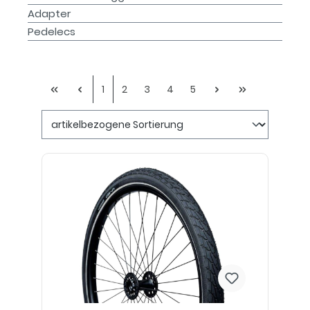
Adapter
Pedelecs
1
2
3
4
5