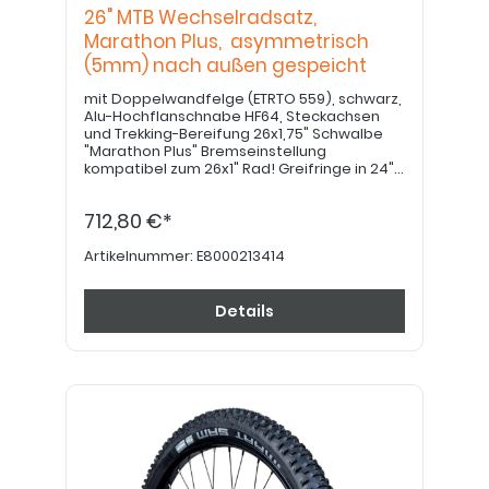
26" MTB Wechselradsatz,
Marathon Plus, asymmetrisch
(5mm) nach außen gespeicht
mit Doppelwandfelge (ETRTO 559), schwarz,
Alu-Hochflanschnabe HF64, Steckachsen
und Trekking-Bereifung 26x1,75" Schwalbe
"Marathon Plus" Bremseinstellung
kompatibel zum 26x1" Rad! Greifringe in 24"
bitte separat bestellen. BITTE BEACHTEN:
Ausstattungswunsch mit Trommelbremse
712,80 €*
auf Anfrage!
Artikelnummer:
E8000213414
Details