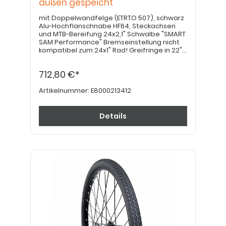
außen gespeicht
mit Doppelwandfelge (ETRTO 507), schwarz
Alu-Hochflanschnabe HF64, Steckachsen
und MTB-Bereifung 24x2,1" Schwalbe "SMART
SAM Performance" Bremseinstellung nicht
kompatibel zum 24x1" Rad! Greifringe in 22"
bitte separat bestellen. BITTE BEACHTEN: bei
Ausstattung mit Trommelbremse bitte
712,80 €*
Art.Nr. E8000213422 verwenden!
Artikelnummer:
E8000213412
Details