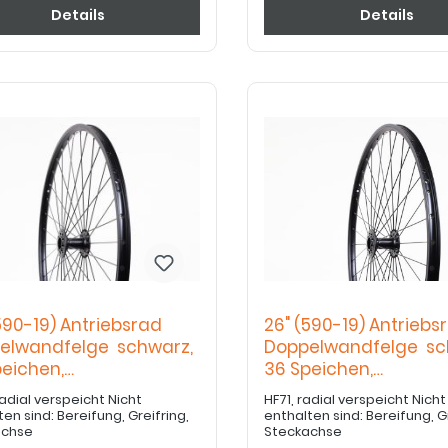
Details
Details
590-19) Antriebsrad
26" (590-19) Antriebs
elwandfelge schwarz,
Doppelwandfelge sc
peichen,
36 Speichen,
flanschnabe
Hochflanschnabe
dial verspeicht Nicht
HF71, radial verspeicht Nicht
en sind: Bereifung, Greifring,
enthalten sind: Bereifung, Gr
achse
Steckachse