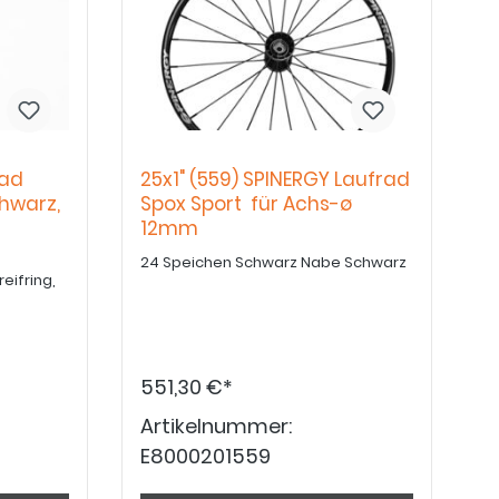
rad
25x1" (559) SPINERGY Laufrad
hwarz,
Spox Sport für Achs-ø
12mm
24 Speichen Schwarz Nabe Schwarz
551,30 €*
Artikelnummer:
E8000201559