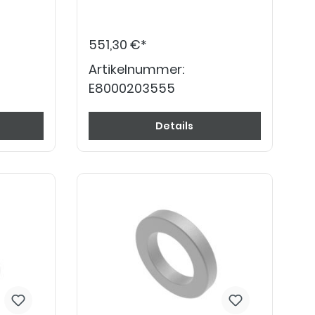
551,30 €*
Artikelnummer:
E8000203555
Details