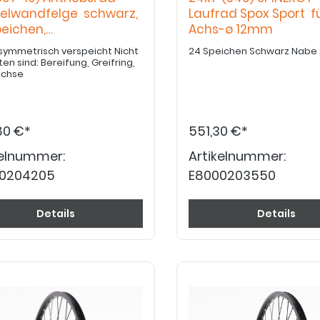
elwandfelge schwarz,
Laufrad Spox Sport f
peichen,
Achs-ø 12mm
flanschnabe
symmetrisch verspeicht Nicht
24 Speichen S
Bereifung, Greifring,
achse
80 €*
551,30 €*
kelnummer:
Artikelnummer:
0204205
E8000203550
Details
Details