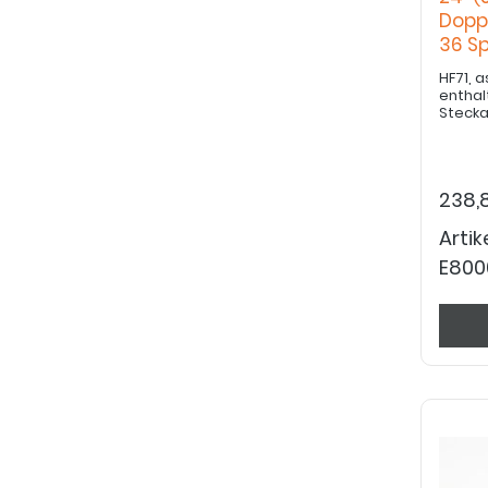
Dopp
36 S
Hoch
HF71, a
enthalten sind: 
Steck
238,
Arti
E800