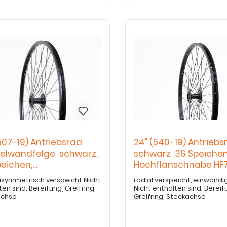
507-19) Antriebsrad
24" (540-19) Antriebs
elwandfelge schwarz,
schwarz 36 Speichen
peichen,
Hochflanschnabe HF7
flanschnabe
symmetrisch verspeicht Nicht
radial verspeicht, einwandi
Bereifung, Greifring,
Nicht enthalten sind: Bereifung,
achse
Greifring, Steckachse