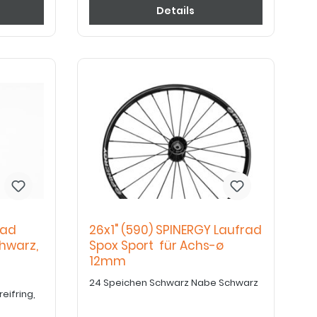
Details
rad
26x1" (590) SPINERGY Laufrad
hwarz,
Spox Sport für Achs-ø
12mm
24 Speichen Schwarz Nabe Schwarz
eifring,