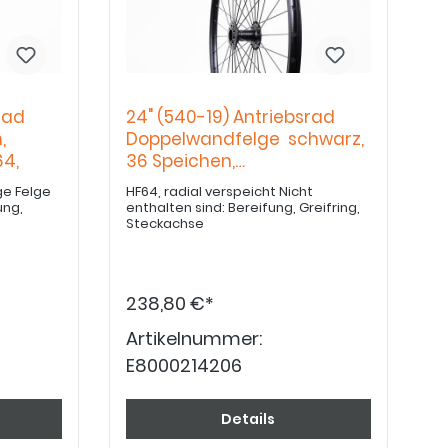
rad
24" (540-19) Antriebsrad
,
Doppelwandfelge schwarz,
4,
36 Speichen,
Hochflanschnabe
ge Felge
HF64, radial verspeicht Nicht
enthalten sind: Bereifung, Greifring,
Steckachse
238,80 €*
Artikelnummer:
E8000214206
Details