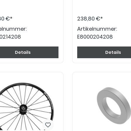
80 €*
238,80 €*
kelnummer:
Artikelnummer:
0214208
E8000204208
Details
Details