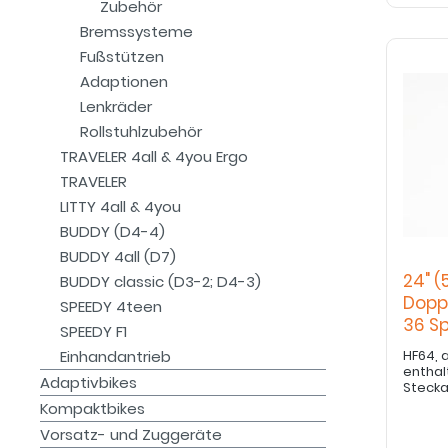
Zubehör
Bremssysteme
Fußstützen
Adaptionen
Lenkräder
Rollstuhlzubehör
TRAVELER 4all & 4you Ergo
TRAVELER
LITTY 4all & 4you
BUDDY (D4-4)
BUDDY 4all (D7)
24" (
BUDDY classic (D3-2; D4-3)
Dopp
SPEEDY 4teen
36 S
SPEEDY F1
Hoch
Einhandantrieb
HF64, a
enthalten sind: 
Adaptivbikes
Steck
Kompaktbikes
Vorsatz- und Zuggeräte