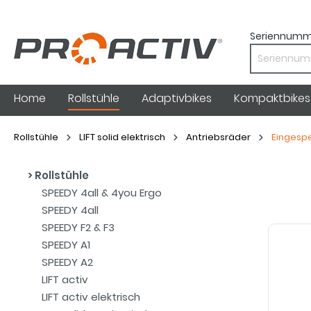
Seriennumm
Home
Rollstühle
Adaptivbikes
Kompaktbikes
Rollstühle
LIFT solid elektrisch
Antriebsräder
Eingesp
Rollstühle
SPEEDY 4all & 4you Ergo
SPEEDY 4all
SPEEDY F2 & F3
SPEEDY A1
SPEEDY A2
LIFT activ
LIFT activ elektrisch