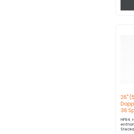
26" (
Dopp
36 S
Hoch
HF64, ra
enthalt
Steck