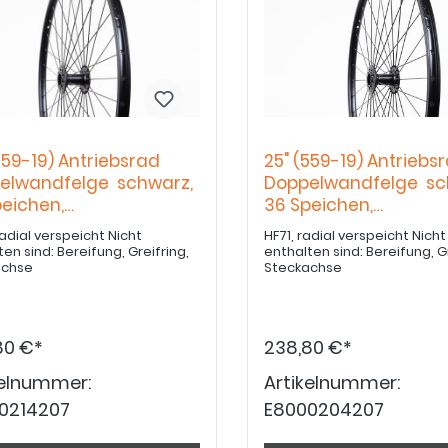
559-19) Antriebsrad
25" (559-19) Antriebs
elwandfelge schwarz,
Doppelwandfelge sc
peichen,
36 Speichen,
flanschnabe
Hochflanschnabe
dial verspeicht Nicht
HF71, radial verspeicht Nicht
Bereifung, Greifring,
enthalten sind: Bereifung, Greifring,
achse
Steckachse
80 €*
238,80 €*
kelnummer:
Artikelnummer:
0214207
E8000204207