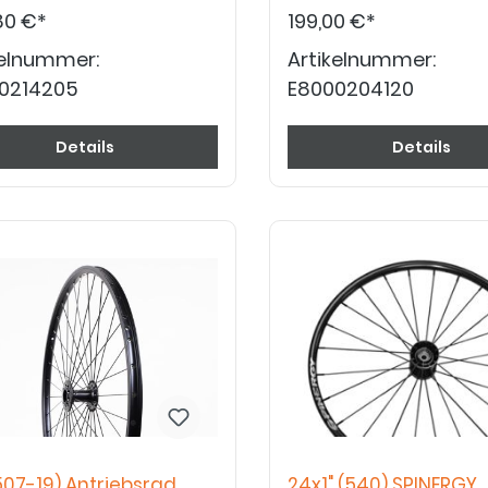
80 €*
199,00 €*
kelnummer:
Artikelnummer:
0214205
E8000204120
Details
Details
507-19) Antriebsrad
24x1" (540) SPINERGY