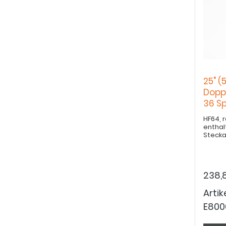
25" (
Dopp
36 S
Hoch
HF64, ra
enthalten sind: 
Steck
238,
Arti
E800