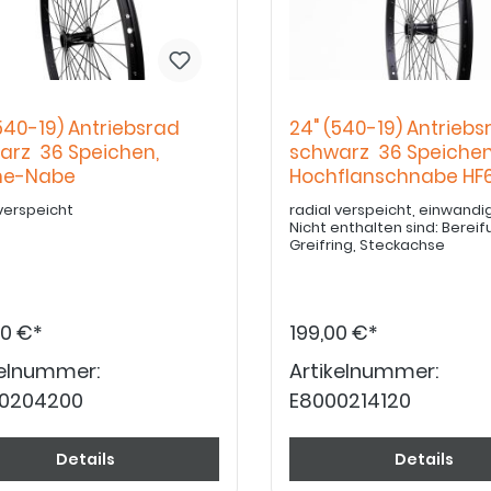
540-19) Antriebsrad
24" (540-19) Antriebs
arz 36 Speichen,
schwarz 36 Speichen
ine-Nabe
Hochflanschnabe HF6
 verspeicht
radial verspeicht, einwandi
Nicht enthalten sind: Bereifung,
Greifring, Steckachse
50 €*
199,00 €*
kelnummer:
Artikelnummer:
0204200
E8000214120
Details
Details