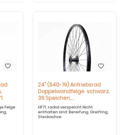
rad
24" (540-19) Antriebsrad
,
Doppelwandfelge schwarz,
1
36 Speichen,
Hochflanschnabe
ge Felge
HF71, radial verspeicht Nicht
enthalten sind: Bereifung, Greifring,
Steckachse