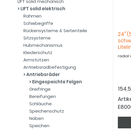
LIFT solid mechanisch
LIFT solid elektrisch
Rahmen
Schiebegriffe
Rückensysteme & Seitenteile
24" (
Sitzsysteme
schw
Hubmechanismus
Litel
Kleiderschutz
radial
Armstützen
Antriebsradbefestigung
Antriebsräder
Eingespeichte Felgen
154,
Greifringe
Bereifungen
Arti
Schläuche
E800
Speichenschutz
Naben
Speichen