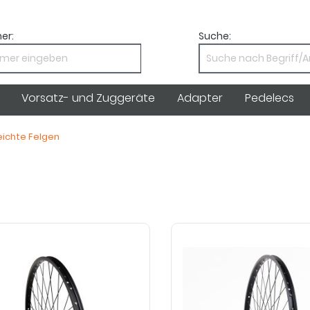
er:
Suche:
Vorsatz- und Zuggeräte
Adapter
Pedelecs
eichte Felgen