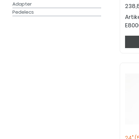
Adapter
238,
Pedelecs
Arti
E800
24" (