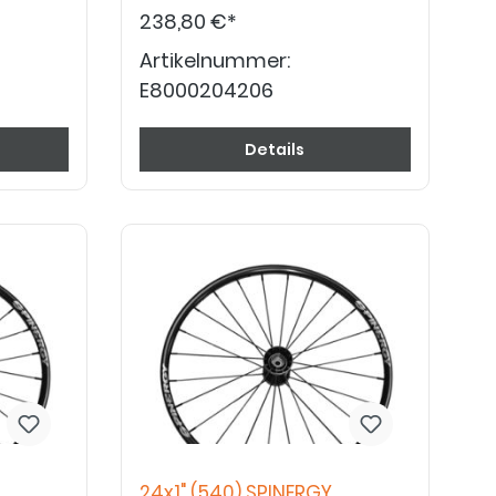
238,80 €*
Artikelnummer:
E8000204206
Details
24x1" (540) SPINERGY