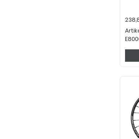
238,
Arti
E800