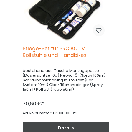
Pflege-Set für PRO ACTIV
Rollstühle und Handbikes
bestehend aus: Tasche Montagepaste
(Dosierspritze 10g) Neoval Öl (Spray 100ml)
Schraubensicherung mittelfest (Pen-
System 10ml) Oberflächenreiniger (Spray
150ml) Polfett (Tube 50ml)
70,60 €*
Artikelnummer:
E8000900026
Details