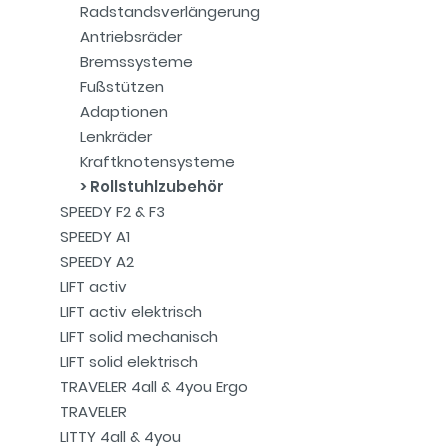
Radstandsverlängerung
Antriebsräder
Bremssysteme
Fußstützen
Adaptionen
Lenkräder
Kraftknotensysteme
Rollstuhlzubehör
SPEEDY F2 & F3
SPEEDY A1
SPEEDY A2
LIFT activ
LIFT activ elektrisch
LIFT solid mechanisch
LIFT solid elektrisch
TRAVELER 4all & 4you Ergo
TRAVELER
LITTY 4all & 4you