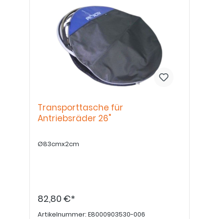
Transporttasche für
Antriebsräder 26"
Ø83cmx2cm
82,80 €*
Artikelnummer:
E8000903530-006