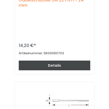
Gabelschlüssel SW 22 mm + 24
mm
14,20 €*
Artikelnummer:
E8000901703
Details