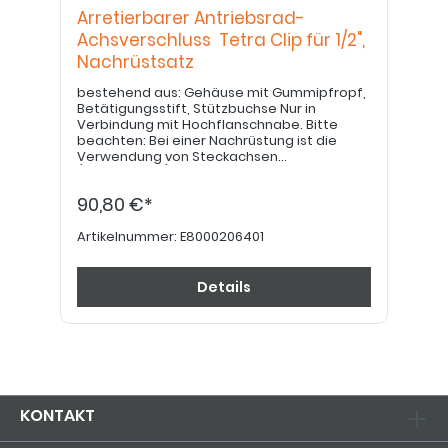
Arretierbarer Antriebsrad-
Achsverschluss Tetra Clip für 1/2",
Nachrüstsatz
bestehend aus: Gehäuse mit Gummipfropf,
Betätigungsstift, Stützbuchse Nur in
Verbindung mit Hochflanschnabe. Bitte
beachten: Bei einer Nachrüstung ist die
Verwendung von Steckachsen
(E8000200321) notwendig um die
Stützbuchse aufzuschrauben. Bei Bedarf
90,80 €*
bitte separat bestellen.
Artikelnummer:
E8000206401
Details
KONTAKT