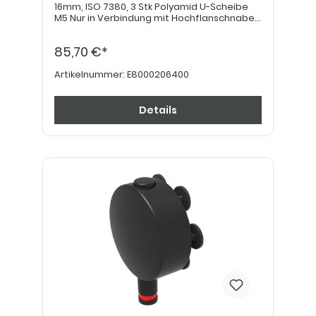
16mm, ISO 7380, 3 Stk Polyamid U-Scheibe
M5 Nur in Verbindung mit Hochflanschnabe.
Bitte beachten: Bei einer Nachrüstung ist
die Montage von Steckachsen mit einer
85,70 €*
Druckknopflänge von 15mm notwendig
(E8000200310).
Artikelnummer:
E8000206400
Details