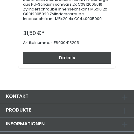
aus PU-Schaum schwarz 2x C0912005016
Zylinderschraube Innensechskant M5x16 2x
C0912005020 Zylinderschraube
Innensechskant M5x20 4x C0440005000
Scheibe M5
31,50 €*
Artikelnummer:
E8000413205
Details
KONTAKT
PRODUKTE
INFORMATIONEN