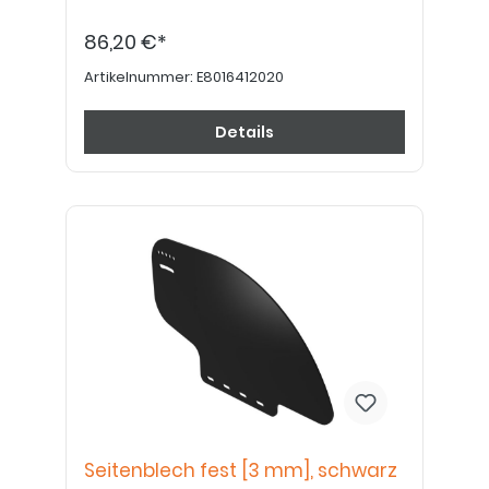
86,20 €*
Artikelnummer:
E8016412020
Details
Seitenblech fest [3 mm], schwarz