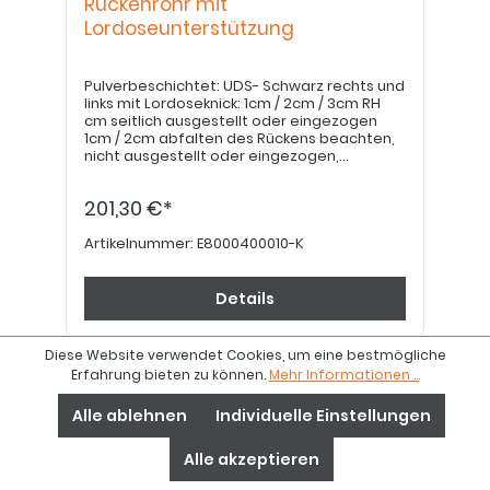
Rückenrohr mit
Lordoseunterstützung
Pulverbeschichtet: UDS- Schwarz rechts und
links mit Lordoseknick: 1cm / 2cm / 3cm RH
cm seitlich ausgestellt oder eingezogen
1cm / 2cm abfalten des Rückens beachten,
nicht ausgestellt oder eingezogen,
vorbereitet für Schiebegriffe im Rückenrohr,
mit offener Kunststoffendkappe
201,30 €*
vorbereitet für Schiebegriffe im
Rückenquerbügel (Distanzen für Querbügel
ggf. mit bestellen) mit geschlossener
Artikelnummer:
E8000400010-K
Kunststoffendkappe
Details
Diese Website verwendet Cookies, um eine bestmögliche
Erfahrung bieten zu können.
Mehr Informationen ...
Alle ablehnen
Individuelle Einstellungen
Alle akzeptieren