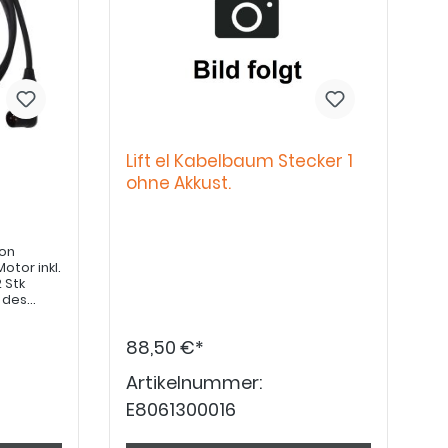
Lift el Kabelbaum Stecker 1
ohne Akkust.
Ion
otor inkl.
 Stk
 des
88,50 €*
Artikelnummer:
E8061300016