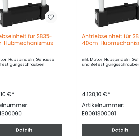
ebseinheit für SB35-
Antriebseinheit für S
m Hubmechanismus
40cm Hubmechanis
Motor, Hubspindeln, Gehäuse
inkl. Motor, Hubspindeln, G
efestigungsschrauben
und Befestigungsschraube
,10 €*
4.130,10 €*
kelnummer:
Artikelnummer:
1300060
E8061300061
Details
Details