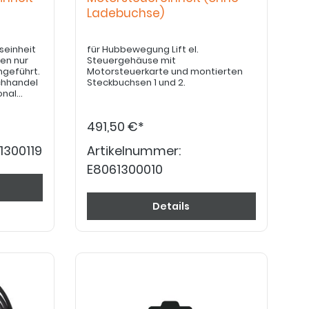
Ladebuchse)
seinheit
für Hubbewegung Lift el.
en nur
Steuergehäuse mit
hgeführt.
Motorsteuerkarte und montierten
chhandel
Steckbuchsen 1 und 2.
onal
urch den
O ACTIV.
491,50 €*
1300119
Artikelnummer:
E8061300010
Details