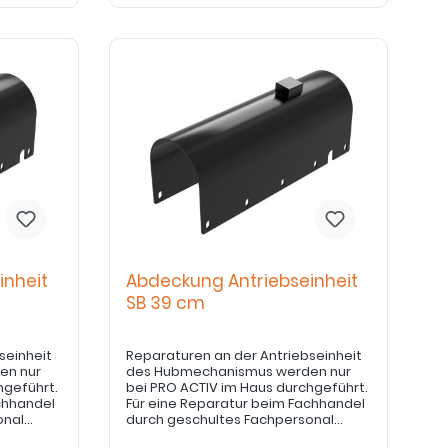
inheit
Abdeckung Antriebseinheit
SB 39 cm
seinheit
Reparaturen an der Antriebseinheit
en nur
des Hubmechanismus werden nur
hgeführt.
bei PRO ACTIV im Haus durchgeführt.
chhandel
Für eine Reparatur beim Fachhandel
onal
durch geschultes Fachpersonal
urch den
bedarf es einer Freigabe durch den