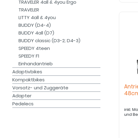
TRAVELER 4all & 4you Ergo
TRAVELER
LITTY 4all & 4you
BUDDY (D4-4)
BUDDY 4all (D7)
BUDDY classic (D3-2; D4-3)
SPEEDY 4teen
SPEEDY F1
Einhandantrieb
Adaptivbikes
Kompaktbikes
Antri
Vorsatz- und Zuggeräte
48c
Adapter
Pedelecs
inkl. 
und B