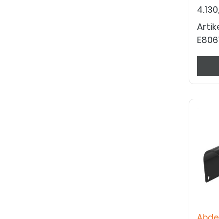
4.130
Arti
E806
Abde