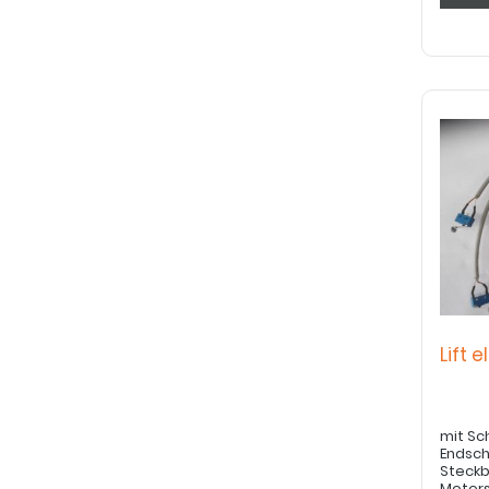
Lift 
mit Sc
Endsch
Steckbu
Motors