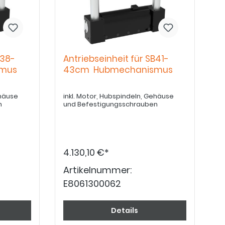
B38-
Antriebseinheit für SB41-
mus
43cm Hubmechanismus
ehäuse
inkl. Motor, Hubspindeln, Gehäuse
n
und Befestigungsschrauben
4.130,10 €*
Artikelnummer:
E8061300062
Details