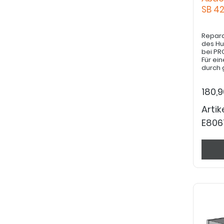
SB 4
Repara
des H
bei PR
Für ei
durch 
bedarf
Servic
180,
Arti
E806