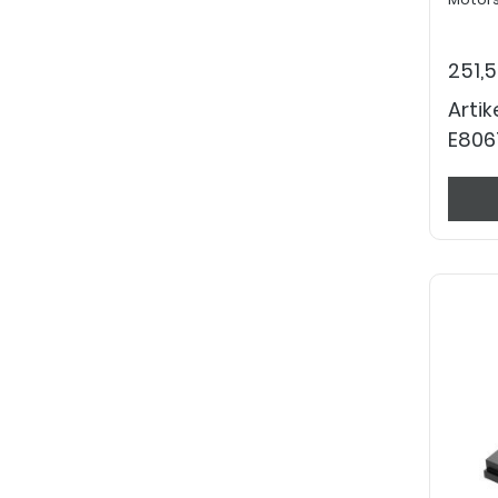
251,
Arti
E806