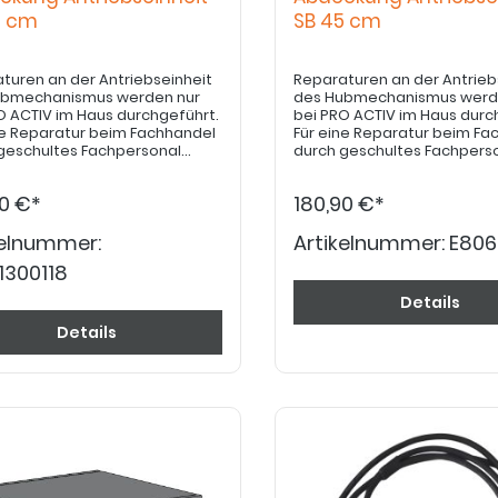
2 cm
SB 45 cm
turen an der Antriebseinheit
Reparaturen an der Antrieb
ubmechanismus werden nur
des Hubmechanismus werd
O ACTIV im Haus durchgeführt.
bei PRO ACTIV im Haus durc
ne Reparatur beim Fachhandel
Für eine Reparatur beim Fa
geschultes Fachpersonal
durch geschultes Fachpers
 es einer Freigabe durch den
bedarf es einer Freigabe d
e/Außendienst von PRO ACTIV.
Service/Außendienst von PR
90 €*
180,90 €*
kelnummer:
Artikelnummer:
E806
1300118
Details
Details