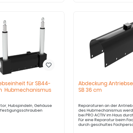
ebseinheit für SB44-
Abdeckung Antriebse
m Hubmechanismus
SB 36 cm
Motor, Hubspindeln, Gehäuse
Reparaturen an der Antrieb
efestigungsschrauben
des Hubmechanismus werd
bei PRO ACTIV im Haus durc
Für eine Reparatur beim Fa
durch geschultes Fachpers
bedarf es einer Freigabe d