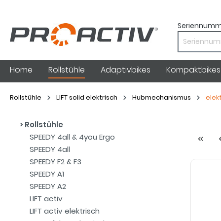
Seriennumm
Home
Rollstühle
Adaptivbikes
Kompaktbikes
Rollstühle
LIFT solid elektrisch
Hubmechanismus
elek
Rollstühle
SPEEDY 4all & 4you Ergo
SPEEDY 4all
SPEEDY F2 & F3
SPEEDY A1
SPEEDY A2
LIFT activ
LIFT activ elektrisch