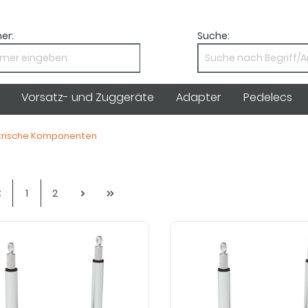
er:
Suche:
Vorsatz- und Zuggeräte
Adapter
Pedelecs
trische Komponenten
1
2