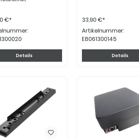
50 €*
33,90 €*
kelnummer:
Artikelnummer:
1300020
E8061300145
Details
Details