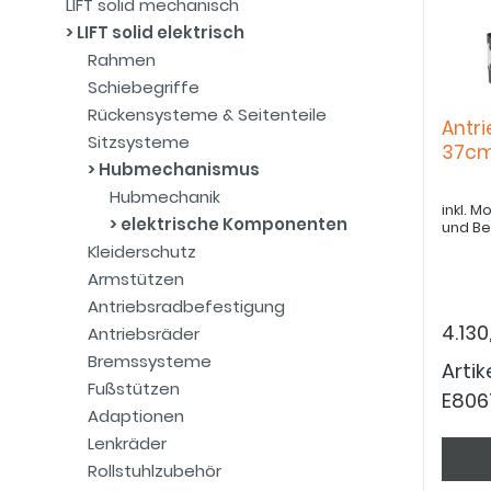
LIFT solid mechanisch
LIFT solid elektrisch
Rahmen
Schiebegriffe
Rückensysteme & Seitenteile
Antri
Sitzsysteme
37c
Hubmechanismus
Hubmechanik
inkl. 
elektrische Komponenten
und B
Kleiderschutz
Armstützen
Antriebsradbefestigung
4.130
Antriebsräder
Bremssysteme
Arti
Fußstützen
E806
Adaptionen
Lenkräder
Rollstuhlzubehör