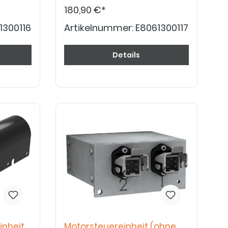
O ACTIV.
Service/Außendienst von PRO ACTIV.
180,90 €*
1300116
Artikelnummer:
E8061300117
Details
inheit
Motorsteuereinheit (ohne