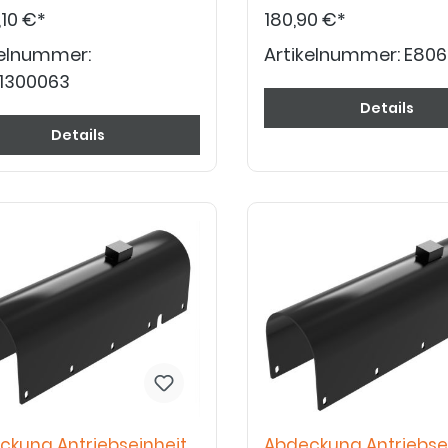
Service/Außendienst von PR
,10 €*
180,90 €*
kelnummer:
Artikelnummer:
E806
1300063
Details
Details
ckung Antriebseinheit
Abdeckung Antriebse