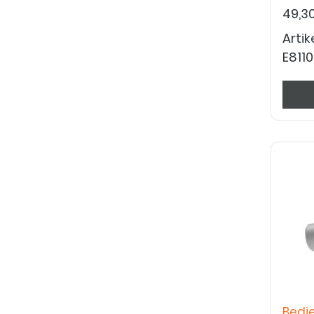
49,3
Arti
E811
Bedi