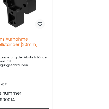
anz Aufnahme
ellständer [20mm]
stanzierung der Abstellständer
m inkl.
tigungsschrauben
0 €*
kelnummer:
6900014