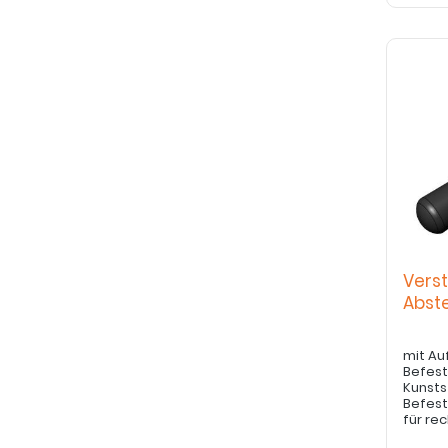
Verst
Abst
mit A
Befestigung der R
Kunsts
Befest
für rec