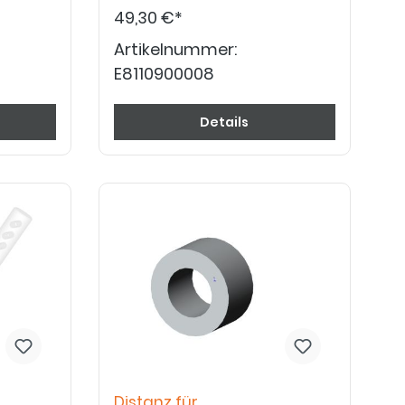
"Schraubensicherung mittel" sichern!
49,30 €*
Artikelnummer:
E8110900008
Details
Distanz für