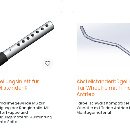
ellungsinlett für
Abstellständerbügel l
ellständer R
für Wheel-e mit Triri
Antrieb
ufnahmegewinde M8 zur
Farbe: schwarz Kompatibel
angierrolle. Mit
Wheel-e mit Triride Antrieb i
toffkappe und
Montagematerial
igungsmaterial Ausführung
hte Seite.