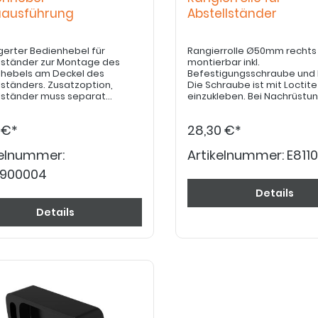
aausführung
Abstellständer
gerter Bedienhebel für
Rangierrolle Ø50mm rechts 
lständer zur Montage des
montierbar inkl.
hebels am Deckel des
Befestigungsschraube und 
ers. Zusatzoption,
Die Schraube ist mit Loctite
lständer muss separat
einzukleben. Bei Nachrüstung Bauj.
lt werden.
älter 10/2016 ist Verstellinlet
Abstellständer Art. E8110900
 €*
28,30 €*
E8110900008 erforderlich.
kelnummer:
Artikelnummer:
E811
0900004
Details
Details