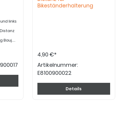
Bikeständerhalterung
und links
Distanz
t für
007 /
4,90 €*
0900017
Artikelnummer:
E8100900022
Details