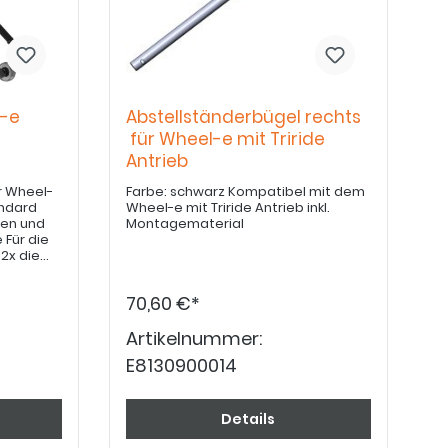
l-e
Abstellständerbügel rechts
für Wheel-e mit Triride
Antrieb
r Wheel-
Farbe: schwarz Kompatibel mit dem
Wheel-e mit Triride Antrieb inkl.
ben und
Montagematerial
ie
2x die
anzen
70,60 €*
r den
ötigt.
Artikelnummer:
bei
E8130900014
en.
Details