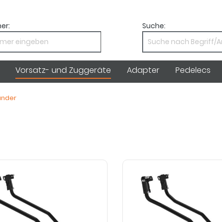
er:
Suche:
Vorsatz- und Zuggeräte
Adapter
Pedelecs
änder