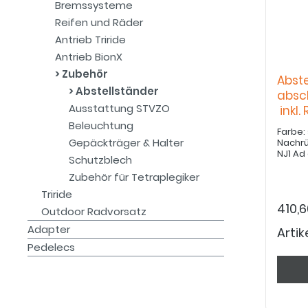
Bremssysteme
Reifen und Räder
Antrieb Triride
Antrieb BionX
Zubehör
Abste
Abstellständer
absc
Ausstattung STVZO
inkl.
Beleuchtung
Farbe:
Gepäckträger & Halter
Nachrü
NJ1 Ad
Schutzblech
Zubehör für Tetraplegiker
Triride
410,
Outdoor Radvorsatz
Adapter
Arti
Pedelecs