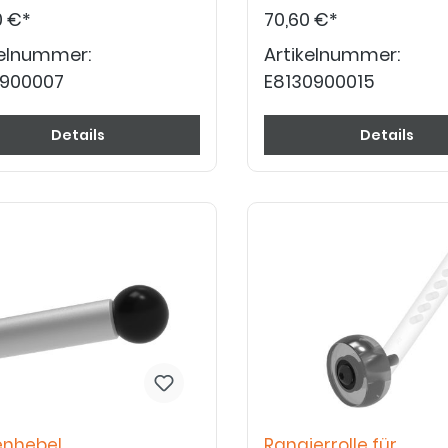
0 €*
70,60 €*
kelnummer:
Artikelnummer:
0900007
E8130900015
Details
Details
enhebel
Rangierrolle für