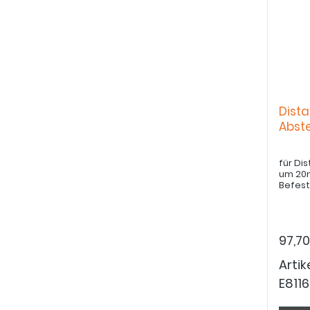
Dist
Abst
für Di
um 20m
Befes
97,7
Arti
E811