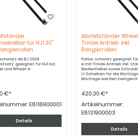
llständer
Abstellständer Whee
hwenkbar für NJ1 20"
Triride Antrieb inkl.
 Rangierrollen
Rangierrollen
 schwarz ab BJ 2006
Farbe: schwarz geeignet fü
stsatz, geeignet für NJ1 Ad,
e mit Triride Antrieb inkl. standard
 el und Wheel-e
Bedienhebel sowie Schrau
U-Scheiben für die Montage Für d
Montage werden zwingend 
20mm Abstellständer Dist
E8116900014 und 4x die
60 €*
420,30 €*
Schraubenkopfdistanzen fü
Gabelholm E8100900022 ben
kelnummer:
E8116900001
Diese Teile sind in der Regel
Artikelnummer:
vorhanden und müssen nur 
E8131900003
einem Defekt ersetzt werd
Details
Details