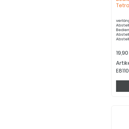
Tetr
verlän
Abstel
Bedien
Abstellständ
Abstel
bestel
19,90
Arti
E811