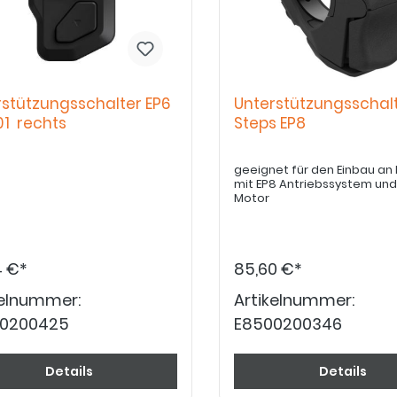
rstützungsschalter EP6
Unterstützungsschal
01 rechts
Steps EP8
geeignet für den Einbau an
mit EP8 Antriebssystem und
Motor
4 €*
85,60 €*
kelnummer:
Artikelnummer:
0200425
E8500200346
Details
Details