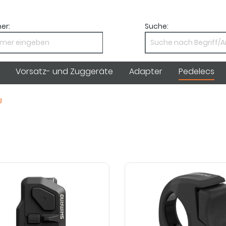
er:
Suche:
Vorsatz- und Zuggeräte
Adapter
Pedelecs
g