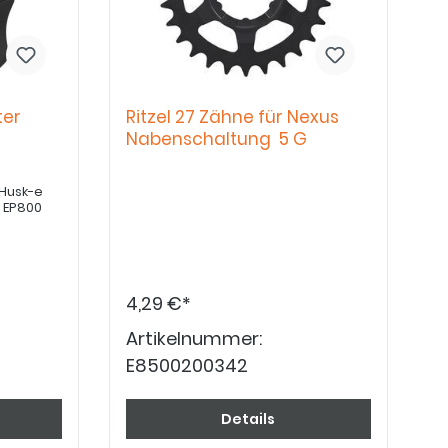
ter
Ritzel 27 Zähne für Nexus
Nabenschaltung 5 G
 Husk-e
 EP800
4,29 €*
Artikelnummer:
E8500200342
Details