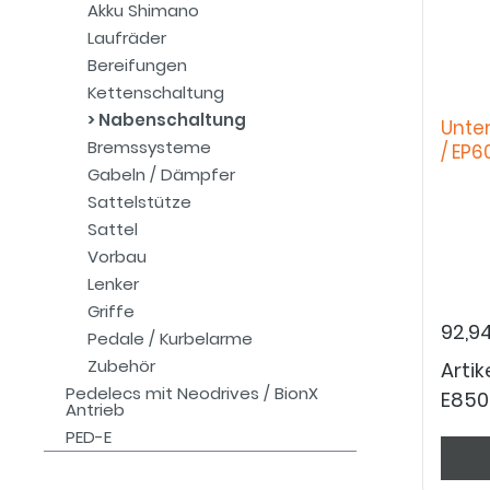
Akku Shimano
Laufräder
Bereifungen
Kettenschaltung
Nabenschaltung
Unte
Bremssysteme
/ EP6
Gabeln / Dämpfer
Sattelstütze
Sattel
Vorbau
Lenker
Griffe
92,9
Pedale / Kurbelarme
Zubehör
Arti
Pedelecs mit Neodrives / BionX
E850
Antrieb
PED-E