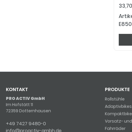
33,7
Arti
E850
KONTAKT
PRODUKTE
PRO ACTIV GmbH
Rollstühle
Im Hofstätt 11
Adaptivbikes
72359 Dotternhausen
Kompaktbike
Vorsatz- un
+49 7427 9480-0
Fahrräder
info@proactiv-gmbh.de