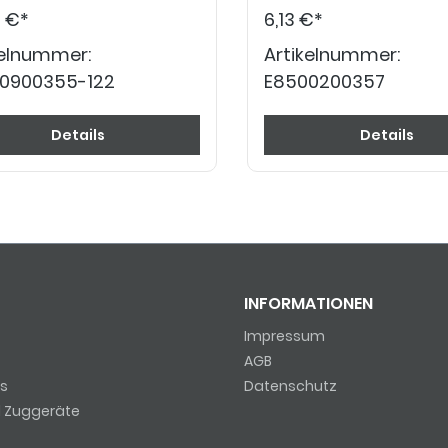
0 €*
6,13 €*
kelnummer:
Artikelnummer:
0900355-122
E8500200357
Details
Details
INFORMATIONEN
Impressum
AGB
s
Datenschutz
d Zuggeräte