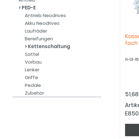
PED-E
Antrieb Neodrives
Akku Neodrives
Laufräder
Kass
Bereifungen
fach
Kettenschaltung
Sattel
11-13-
Vorbau
Lenker
Griffe
Pedale
Zubehör
51,68
Arti
E850