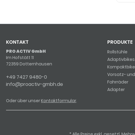
KONTAKT
PRODUKTE
PRO ACTIV GmbH
Rollstühle
Im Hofstätt 11
Adaptivbikes
72359 Dotternhausen
Kompaktbike
Vorsatz- un
+49 7427 9480-0
Fahrräder
info@proactiv-gmbh.de
Adapter
Oder über unser
Kontaktformular
.
* Alle Preise exkl. gesetzl. 