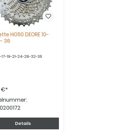
ette HG50 DEORE 10-
 - 36
15-17-19-21-24-28-32-36
 €*
kelnummer:
0200172
Details