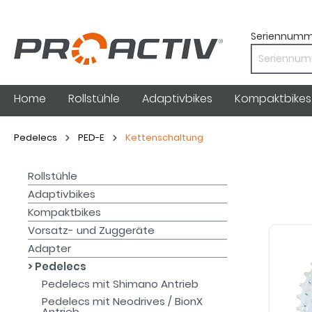
Seriennumm
Home
Rollstühle
Adaptivbikes
Kompaktbikes
Pedelecs
PED-E
Kettenschaltung
Rollstühle
Adaptivbikes
Kompaktbikes
Vorsatz- und Zuggeräte
Adapter
Pedelecs
Pedelecs mit Shimano Antrieb
Pedelecs mit Neodrives / BionX
Antrieb